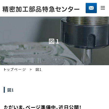
図1
トップページ
図1
図1
ただいま、ページ準備中。近日公開！