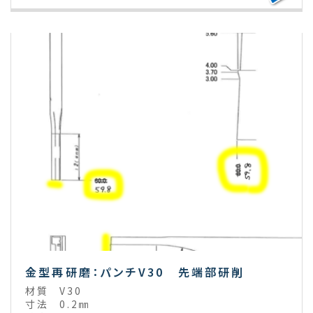
金型再研磨：パンチV30 先端部研削
材質
V30
寸法
0.2㎜