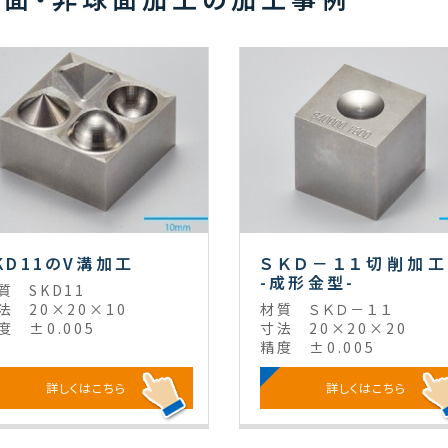
KD11のV溝加工
ＳＫＤ－１１切削加
-成形金型-
質
SKD11
法
20×20×10
材質
ＳＫＤ－１１
度
±0.005
寸法
20×20×20
精度
±0.005
詳しくはこちら
詳しくはこちら