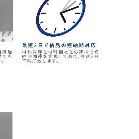
最短2日で納品の短納期対応
細溝加
材料在庫と材料商社との連携で短
材でも
納期調達を実現しており、最短2日
。
で納品致します。