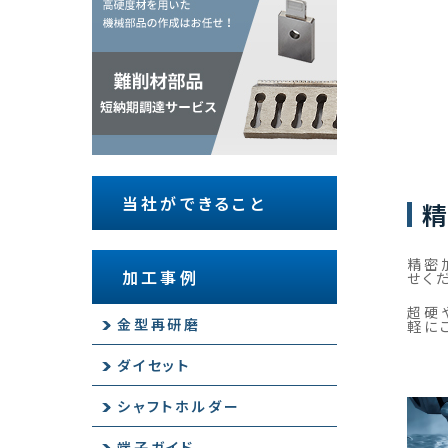
当社ができること
精
精密
加工事例
せく
超硬
金型再研磨
軽に
ダイセット
シャフトホルダー
端子ガイド