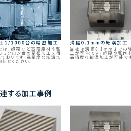
±1/1000台の精密加工
溝幅0.1mmの細溝加工
では、超硬など高硬度材や難
当社は溝幅0.1mmまでの
のミクロン台の精密加工を得
工が可能です。超硬や難削
しております。高精度な細溝加
高精度な細溝加工が可能です
お任せください。
連する加工事例