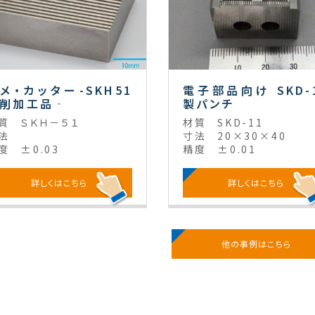
メ・カッター-SKH51
電子部品向け SKD-
削加工品‐
製パンチ
質
ＳＫＨ－５１
材質
SKD-11
法
寸法
20×30×40
度
±0.03
精度
±0.01
詳しくはこちら
詳しくはこちら
他の事例はこちら