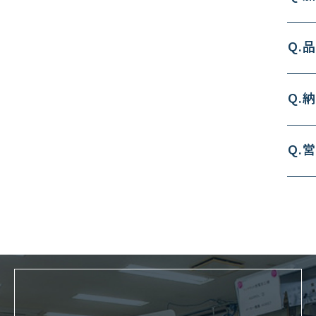
Q.
Q.
Q.