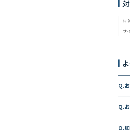
対
材
サ
よ
Q.
Q.
Q.