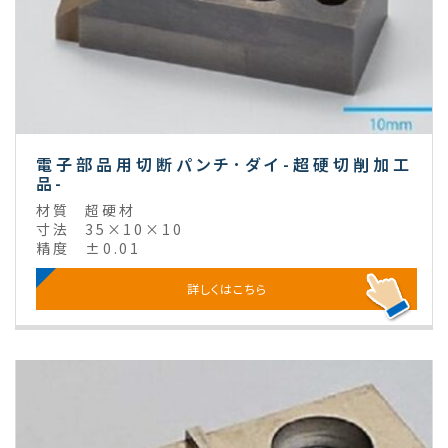
電子部品用切断パンチ･ダイ-超硬切削加工
品-
材質
超硬材
寸法
35×10×10
精度
±0.01
詳しくはこちら