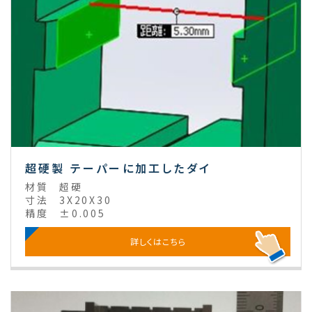
超硬製 テーパーに加工したダイ
材質
超硬
寸法
3X20X30
精度
±0.005
詳しくはこちら