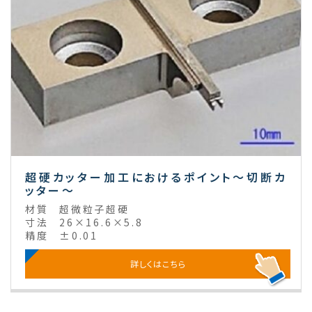
超硬カッター加工におけるポイント～切断カ
ッター～
材質
超微粒子超硬
寸法
26×16.6×5.8
精度
±0.01
詳しくはこちら