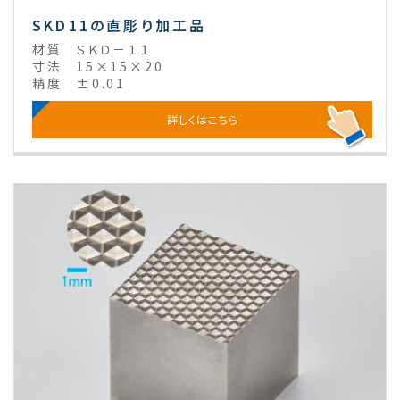
SKD11の直彫り加工品
材質
ＳＫＤ－１１
寸法
15×15×20
精度
±0.01
詳しくはこちら