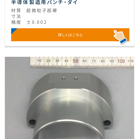
半導体製造用パンチ・ダイ
材質
超微粒子超硬
寸法
精度
±0.002
詳しくはこちら