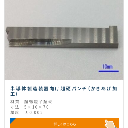
半導体製造装置向け超硬パンチ（かきあげ加
工）
材質
超微粒子超硬
寸法
5×10×70
精度
±0.002
詳しくはこちら