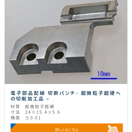
電子部品配線 切断パンチ- 超微粒子超硬へ
の切削加工品 –
材質
超微粒子超硬
寸法
24×15.4×5.6
精度
±0.01
詳しくはこちら