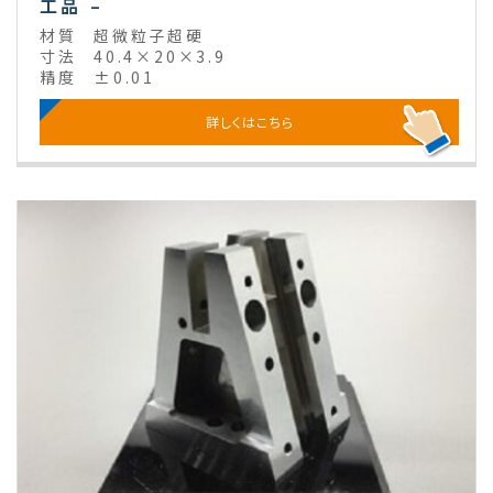
工品 –
材質
超微粒子超硬
寸法
40.4×20×3.9
精度
±0.01
詳しくはこちら