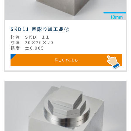
SKD11 直彫り加工品②
材質
ＳＫＤ－１１
寸法
20×20×20
精度
±0.005
詳しくはこちら