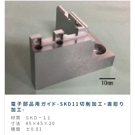
電子部品用ガイド-SKD11切削加工・直彫り
加工-
材質
ＳＫＤ－１１
寸法
45×45×20
精度
±0.01